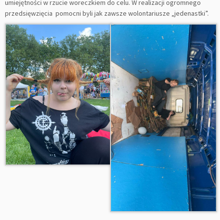
umiejętności w rzucie woreczkiem do celu. W realizacji ogromnego
przedsięwzięcia pomocni byli jak zawsze wolontariusze „jedenastki”.