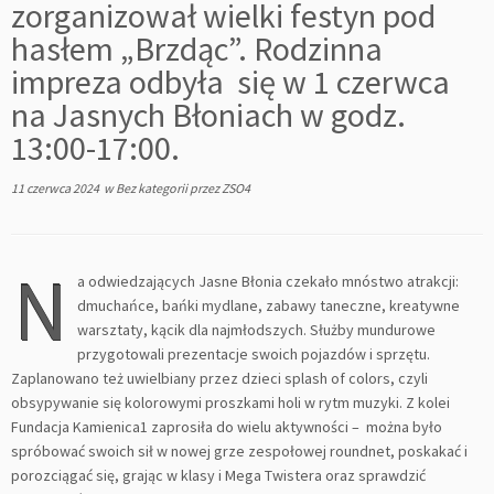
zorganizował wielki festyn pod
hasłem „Brzdąc”. Rodzinna
impreza odbyła się w 1 czerwca
na Jasnych Błoniach w godz.
13:00-17:00.
11 czerwca 2024
w
Bez kategorii
przez
ZSO4
N
a odwiedzających Jasne Błonia czekało mnóstwo atrakcji:
dmuchańce, bańki mydlane, zabawy taneczne, kreatywne
warsztaty, kącik dla najmłodszych. Służby mundurowe
przygotowali prezentacje swoich pojazdów i sprzętu.
Zaplanowano też uwielbiany przez dzieci splash of colors, czyli
obsypywanie się kolorowymi proszkami holi w rytm muzyki. Z kolei
Fundacja Kamienica1 zaprosiła do wielu aktywności – można było
spróbować swoich sił w nowej grze zespołowej roundnet, poskakać i
porozciągać się, grając w klasy i Mega Twistera oraz sprawdzić