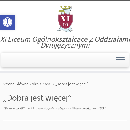
Open toolbar
XI Liceum Ogólnokształcące Z Oddziałami
Dwujęzycznymi
Skip
to
Strona Główna
»
Aktualności
»
„Dobra jest więcej”
content
„Dobra jest więcej”
19 czerwca 2024
w
Aktualności
/
Bez kategorii
/
Wolontariat
przez
ZSO4