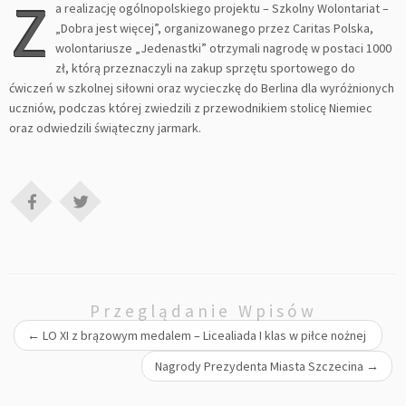
Z
a realizację ogólnopolskiego projektu – Szkolny Wolontariat –
„Dobra jest więcej”, organizowanego przez Caritas Polska,
wolontariusze „Jedenastki” otrzymali nagrodę w postaci 1000
zł, którą przeznaczyli na zakup sprzętu sportowego do
ćwiczeń w szkolnej siłowni oraz wycieczkę do Berlina dla wyróżnionych
uczniów, podczas której zwiedzili z przewodnikiem stolicę Niemiec
oraz odwiedzili świąteczny jarmark.
Przeglądanie Wpisów
←
LO XI z brązowym medalem – Licealiada I klas w piłce nożnej
Nagrody Prezydenta Miasta Szczecina
→