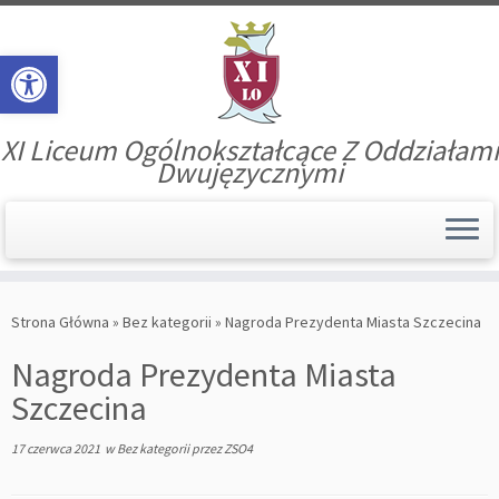
Open toolbar
XI Liceum Ogólnokształcące Z Oddziałami
Dwujęzycznymi
Skip
to
Strona Główna
»
Bez kategorii
»
Nagroda Prezydenta Miasta Szczecina
content
Nagroda Prezydenta Miasta
Szczecina
17 czerwca 2021
w
Bez kategorii
przez
ZSO4