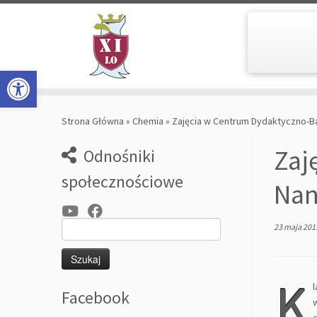
Open toolbar
Skip
to
Strona Główna
»
Chemia
»
Zajęcia w Centrum Dydaktyczno-B
content
Zaj
Odnośniki
społecznościowe
Nan
Szukaj:
23 maja 201
K
Facebook