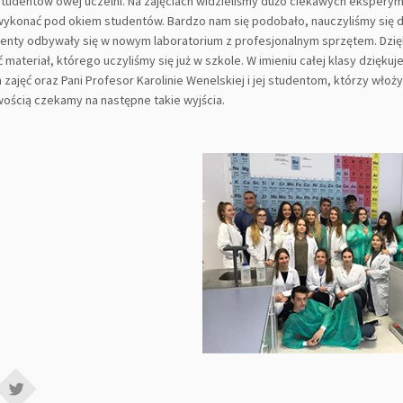
studentów owej uczelni. Na zajęciach widzieliśmy dużo ciekawych ekspery
wykonać pod okiem studentów. Bardzo nam się podobało, nauczyliśmy się du
nty odbywały się w nowym laboratorium z profesjonalnym sprzętem. Dzięki
 materiał, którego uczyliśmy się już w szkole. W imieniu całej klasy dzięk
zajęć oraz Pani Profesor Karolinie Wenelskiej i jej studentom, którzy włoży
wością czekamy na następne takie wyjścia.