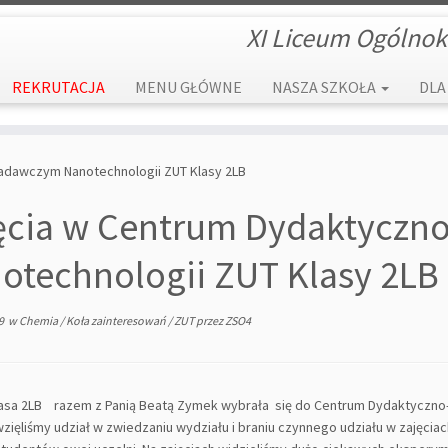
XI Liceum Ogólnok
REKRUTACJA
MENU GŁÓWNE
NASZA SZKOŁA
DLA
adawczym Nanotechnologii ZUT Klasy 2LB
ęcia w Centrum Dydaktycz
otechnologii ZUT Klasy 2LB
9
w
Chemia
/
Koła zainteresowań
/
ZUT
przez
ZSO4
lasa 2LB razem z Panią Beatą Zymek wybrała się do Centrum Dydaktyczno
wzięliśmy udział w zwiedzaniu wydziału i braniu czynnego udziału w zajęci