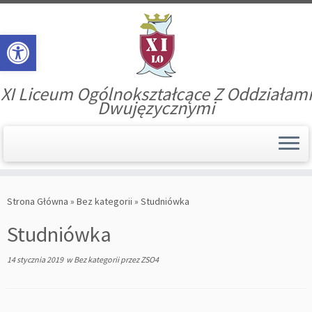
Open toolbar
XI Liceum Ogólnokształcące Z Oddziałami
Dwujęzycznymi
Skip
to
Strona Główna
»
Bez kategorii
»
Studniówka
content
Studniówka
14 stycznia 2019
w
Bez kategorii
przez
ZSO4