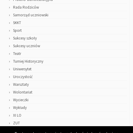
Rada Rodziców
Samorząd uczniowski
SKKT
Sport
Sukcesy szkoły
Sukcesy uczniów
Teatr
Turniej Historyczny
Uniwersytet
Uroczystość
Warsztaty
Wolontariat
Wycieczki
Wykłady
XI LO
ZUT