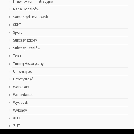
Prawno-administracyjna
Rada Rodziców
Samorząd uczniowski
SKKT
Sport
Sukcesy szkoły
Sukcesy uczniów
Teatr
Turniej Historyczny
Uniwersytet
Uroczystość
Warsztaty
Wolontariat
Wycieczki
Wykłady
XI LO
ZUT