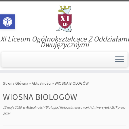
Open toolbar
XI Liceum Ogólnokształcące Z Oddziałami
Dwujęzycznymi
Skip
to
Strona Główna
»
Aktualności
»
WIOSNA BIOLOGÓW
content
WIOSNA BIOLOGÓW
15 maja 2018
w
Aktualności
/
Biologia
/
Koła zainteresowań
/
Uniwersytet
/
ZUT
przez
ZSO4