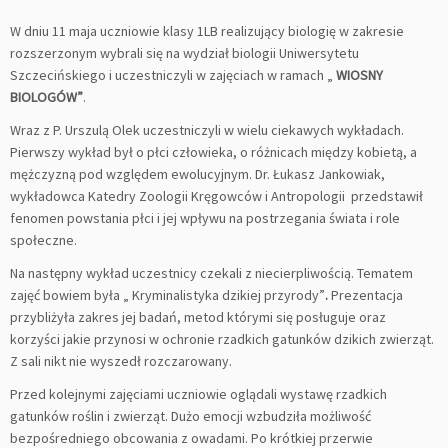
W dniu 11 maja uczniowie klasy 1LB realizujący biologię w zakresie
rozszerzonym wybrali się na wydział biologii Uniwersytetu
Szczecińskiego i uczestniczyli w zajęciach w ramach „
WIOSNY
BIOLOGÓW”
.
Wraz z P. Urszulą Olek uczestniczyli w wielu ciekawych wykładach.
Pierwszy wykład był o płci człowieka, o różnicach między kobietą, a
mężczyzną pod względem ewolucyjnym. Dr. Łukasz Jankowiak,
wykładowca Katedry Zoologii Kręgowców i Antropologii przedstawił
fenomen powstania płci i jej wpływu na postrzegania świata i role
społeczne.
Na następny wykład uczestnicy czekali z niecierpliwością. Tematem
zajęć bowiem była „ Kryminalistyka dzikiej przyrody”
.
Prezentacja
przybliżyła zakres jej badań, metod którymi się posługuje oraz
korzyści jakie przynosi w ochronie rzadkich gatunków dzikich zwierząt.
Z sali nikt nie wyszedł rozczarowany.
Przed kolejnymi zajęciami uczniowie oglądali wystawę rzadkich
gatunków roślin i zwierząt. Dużo emocji wzbudziła możliwość
bezpośredniego obcowania z owadami. Po krótkiej przerwie