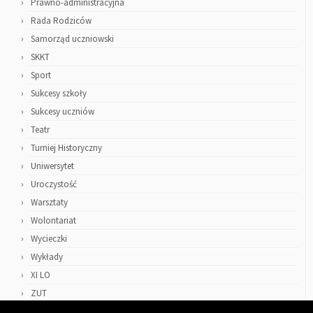
Prawno-administracyjna
Rada Rodziców
Samorząd uczniowski
SKKT
Sport
Sukcesy szkoły
Sukcesy uczniów
Teatr
Turniej Historyczny
Uniwersytet
Uroczystość
Warsztaty
Wolontariat
Wycieczki
Wykłady
XI LO
ZUT