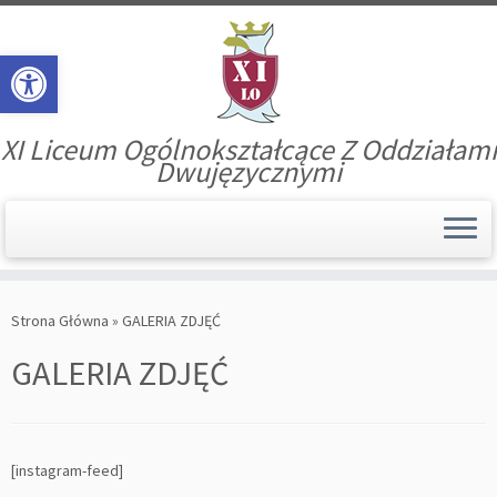
Open toolbar
XI Liceum Ogólnokształcące Z Oddziałami
Dwujęzycznymi
Skip
to
Strona Główna
»
GALERIA ZDJĘĆ
content
GALERIA ZDJĘĆ
[instagram-feed]