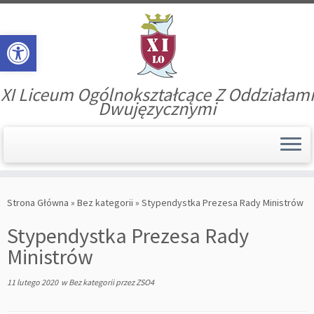
Open toolbar
XI Liceum Ogólnokształcące Z Oddziałami
Dwujęzycznymi
Skip
to
Strona Główna
»
Bez kategorii
»
Stypendystka Prezesa Rady Ministrów
content
Stypendystka Prezesa Rady
Ministrów
11 lutego 2020
w
Bez kategorii
przez
ZSO4