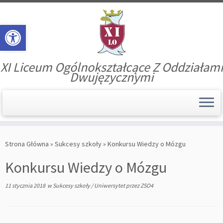
Open toolbar
XI Liceum Ogólnokształcące Z Oddziałami
Dwujęzycznymi
Skip
to
Strona Główna
»
Sukcesy szkoły
»
Konkursu Wiedzy o Mózgu
content
Konkursu Wiedzy o Mózgu
11 stycznia 2018
w
Sukcesy szkoły
/
Uniwersytet
przez
ZSO4