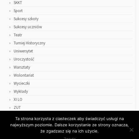
SKKT
Sport
Sukcesy szkoły
Sukcesy uczniów
Teatr
Turniej Historyczny
Uniwersytet
Uroczystość
Warsztaty
Wolontariat
Wycieczki
Wykłady
XI LO
ZUT
Ta strona korzysta z ciasteczek aby świadczyć usługi na
najwyższym poziomie. Dalsze korzystanie ze strony oznacza,
że zgadzasz się na ich użycie.