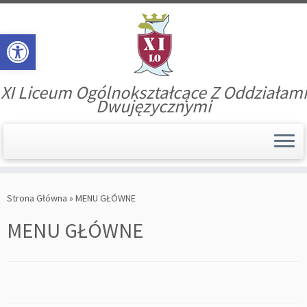
Open toolbar
XI Liceum Ogólnokształcące Z Oddziałami
Dwujęzycznymi
Skip
to
Strona Główna
»
MENU GŁÓWNE
content
MENU GŁÓWNE