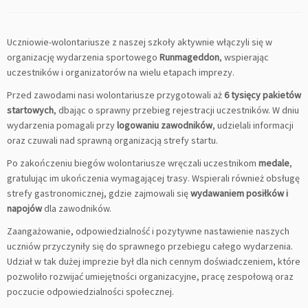
Uczniowie-wolontariusze z naszej szkoły aktywnie włączyli się w
organizację wydarzenia sportowego
Runmageddon
, wspierając
uczestników i organizatorów na wielu etapach imprezy.
Przed zawodami nasi wolontariusze przygotowali aż
6 tysięcy pakietów
startowych
, dbając o sprawny przebieg rejestracji uczestników. W dniu
wydarzenia pomagali przy
logowaniu zawodników
, udzielali informacji
oraz czuwali nad sprawną organizacją strefy startu.
Po zakończeniu biegów wolontariusze wręczali uczestnikom
medale
,
gratulując im ukończenia wymagającej trasy. Wspierali również obsługę
strefy gastronomicznej, gdzie zajmowali się
wydawaniem posiłków i
napojów
dla zawodników.
Zaangażowanie, odpowiedzialność i pozytywne nastawienie naszych
uczniów przyczyniły się do sprawnego przebiegu całego wydarzenia.
Udział w tak dużej imprezie był dla nich cennym doświadczeniem, które
pozwoliło rozwijać umiejętności organizacyjne, pracę zespołową oraz
poczucie odpowiedzialności społecznej.