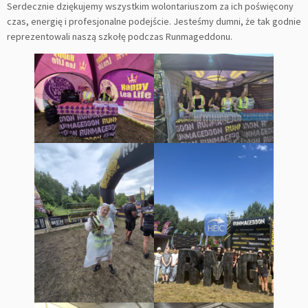
Serdecznie dziękujemy wszystkim wolontariuszom za ich poświęcony
czas, energię i profesjonalne podejście. Jesteśmy dumni, że tak godnie
reprezentowali naszą szkołę podczas Runmageddonu.