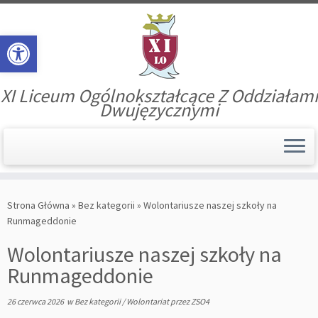
Open toolbar
XI Liceum Ogólnokształcące Z Oddziałami
Dwujęzycznymi
Skip
to
Strona Główna
»
Bez kategorii
»
Wolontariusze naszej szkoły na
content
Runmageddonie
Wolontariusze naszej szkoły na
Runmageddonie
26 czerwca 2026
w
Bez kategorii
/
Wolontariat
przez
ZSO4