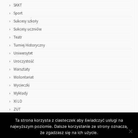
SKKT
Sport
Sukcesy szkoły
Sukcesy uczniów
Teatr
Turniej Historyczny
Uniwersytet
Uroczystość
Warsztaty
Wolontariat
Wycieczki
Wykłady
XI LO
ZUT
Ta strona korzysta z ciasteczek aby świadczyć usługi na
najwyższym poziomie. Dalsze korzystanie ze strony oznacza,
że zgadzasz się na ich użycie.