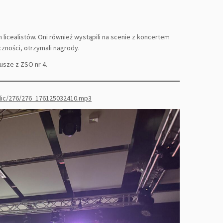
icealistów. Oni również wystąpili na scenie z koncertem
iczności, otrzymali nagrody.
usze z ZSO nr 4.
blic/276/276_176125032410.mp3