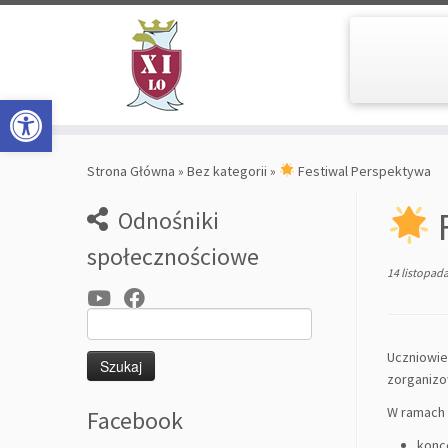
Open toolbar
Skip
to
Strona Główna
»
Bez kategorii
»
Festiwal Perspektywa
content
F
Odnośniki
społecznościowe
14 listopad
Szukaj:
Uczniowie 
zorganizo
W ramach
Facebook
konc