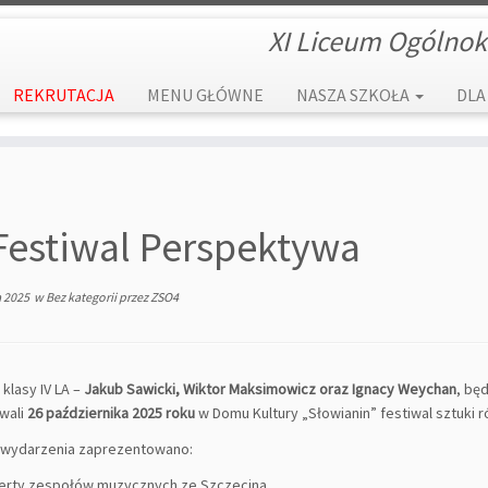
XI Liceum Ogólnok
REKRUTACJA
MENU GŁÓWNE
NASZA SZKOŁA
DLA
estiwal Perspektywa
a 2025
w
Bez kategorii
przez
ZSO4
klasy IV LA –
Jakub Sawicki, Wiktor Maksimowicz oraz Ignacy Weychan
, bę
wali
26 października 2025 roku
w Domu Kultury „Słowianin” festiwal sztuki 
 wydarzenia zaprezentowano:
erty zespołów muzycznych ze Szczecina,