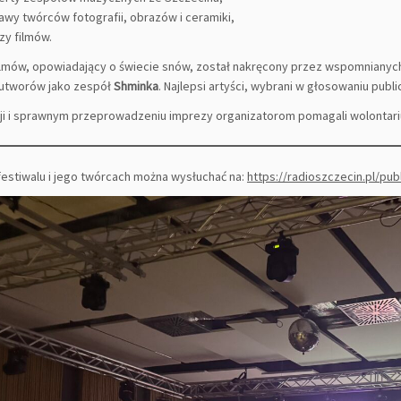
awy twórców fotografii, obrazów i ceramiki,
zy filmów.
ilmów, opowiadający o świecie snów, został nakręcony przez wspomnianych l
utworów jako zespół
Shminka
. Najlepsi artyści, wybrani w głosowaniu publ
cji i sprawnym przeprowadzeniu imprezy organizatorom pomagali wolontari
 festiwalu i jego twórcach można wysłuchać na:
https://radioszczecin.pl/pu