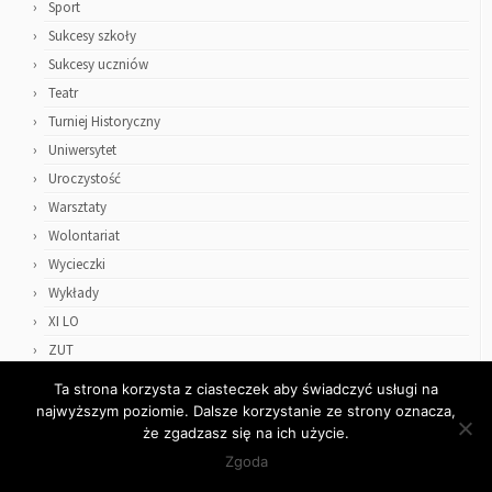
Sport
Sukcesy szkoły
Sukcesy uczniów
Teatr
Turniej Historyczny
Uniwersytet
Uroczystość
Warsztaty
Wolontariat
Wycieczki
Wykłady
XI LO
ZUT
Ta strona korzysta z ciasteczek aby świadczyć usługi na
najwyższym poziomie. Dalsze korzystanie ze strony oznacza,
że zgadzasz się na ich użycie.
Zgoda
·
© 2026
ZSO4
·