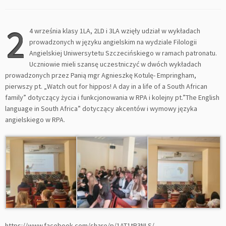
2
4 września klasy 1LA, 2LD i 3LA
wzięły udział w wykładach
prowadzonych w języku angielskim na wydziale Filologii
Angielskiej Uniwersytetu Szczecińskiego w ramach patronatu.
Uczniowie mieli szansę uczestniczyć w dwóch wykładach
prowadzonych przez Panią mgr Agnieszkę Kotulę- Empringham,
pierwszy pt. „Watch out for hippos! A day in a life of a South African
family” dotyczący życia i funkcjonowania w RPA i kolejny pt.”The English
language in South Africa” dotyczący akcentów i wymowy języka
angielskiego w RPA.
https://www.facebook.com/share/p/1AT1tR3NLS/