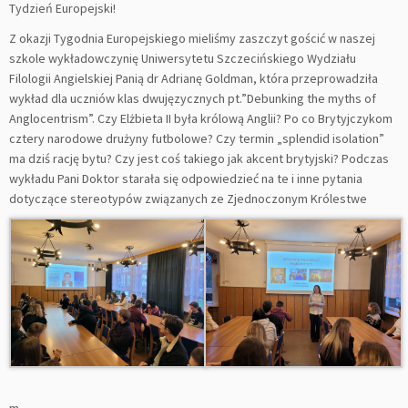
Tydzień Europejski!
Z okazji Tygodnia Europejskiego mieliśmy zaszczyt gościć w naszej
szkole wykładowczynię Uniwersytetu Szczecińskiego Wydziału
Filologii Angielskiej Panią dr Adrianę Goldman, która przeprowadziła
wykład dla uczniów klas dwujęzycznych pt.”Debunking the myths of
Anglocentrism”. Czy Elżbieta II była królową Anglii? Po co Brytyjczykom
cztery narodowe drużyny futbolowe? Czy termin „splendid isolation”
ma dziś rację bytu? Czy jest coś takiego jak akcent brytyjski? Podczas
wykładu Pani Doktor starała się odpowiedzieć na te i inne pytania
dotyczące stereotypów związanych ze Zjednoczonym Królestwe
m.