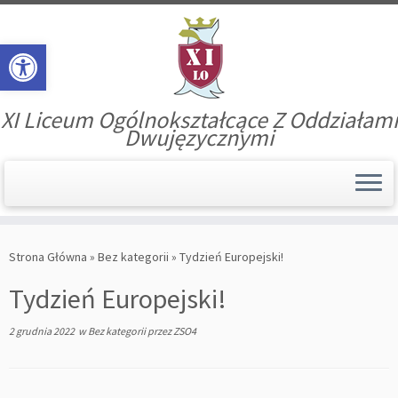
Open toolbar
XI Liceum Ogólnokształcące Z Oddziałami
Dwujęzycznymi
Skip
to
Strona Główna
»
Bez kategorii
»
Tydzień Europejski!
content
Tydzień Europejski!
2 grudnia 2022
w
Bez kategorii
przez
ZSO4