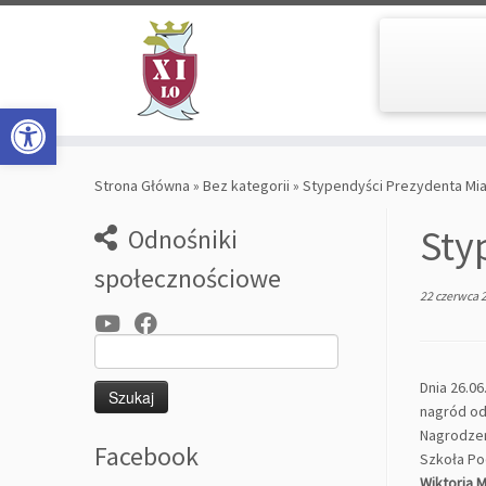
Open toolbar
Skip
to
Strona Główna
»
Bez kategorii
»
Stypendyści Prezydenta Mia
content
Sty
Odnośniki
społecznościowe
22 czerwca 
Szukaj:
Dnia 26.0
nagród od
Nagrodzen
Facebook
Szkoła Po
Wiktoria M