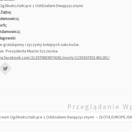
 Ogólnokształcące z Oddziałami Dwujęzycznymi
 Zięba;
Adamowicz;
uch;
 Adamowicz;
zlagowski
.
e gratulujemy i życzymy kolejnych sukcesów.
ie Prezydenta Miasta Szczecina.
ww.facebook.com/212970659074261/posts/1155567031481281/
Przeglądanie W
Liceum Ogólnokształcące z Oddziałami Dwujęzycznymi – ZŁOTĄ EUROPEJ