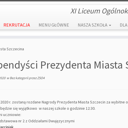
XI Liceum Ogólnok
REKRUTACJA
MENU GŁÓWNE
NASZA SZKOŁA
DLA
sta Szczecina
pendyści Prezydenta Miasta 
2020
w
Bez kategorii
przez
ZSO4
6.2020 r. zostaną rozdane Nagrody Prezydenta Miasta Szczecin
za wybitne o
będzie się wyjątkowo w naszej szkole o godzinie 12:30.
i uczniowie:
dstawowa nr 2 z Oddziałami Dwujęzycznymi
arciniak.