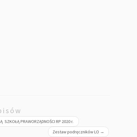
pisów
SKĄ SZKOŁĄ PRAWORZĄDNOŚCI RP 2020 r.
Zestaw podręczników LO
→