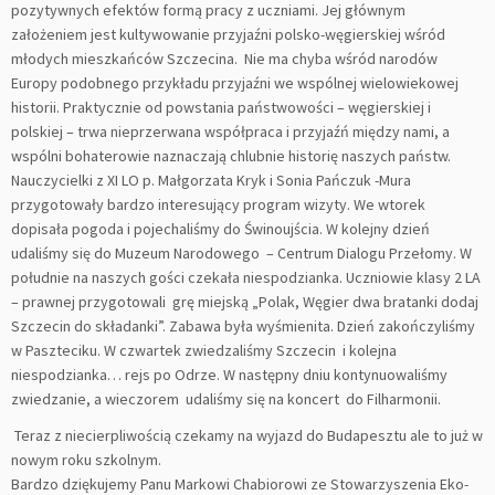
pozytywnych efektów formą pracy z uczniami. Jej głównym
założeniem jest kultywowanie przyjaźni polsko-węgierskiej wśród
młodych mieszkańców Szczecina. Nie ma chyba wśród narodów
Europy podobnego przykładu przyjaźni we wspólnej wielowiekowej
historii. Praktycznie od powstania państwowości – węgierskiej i
polskiej – trwa nieprzerwana współpraca i przyjaźń między nami, a
wspólni bohaterowie naznaczają chlubnie historię naszych państw.
Nauczycielki z XI LO p. Małgorzata Kryk i Sonia Pańczuk -Mura
przygotowały bardzo interesujący program wizyty. We wtorek
dopisała pogoda i pojechaliśmy do Świnoujścia. W kolejny dzień
udaliśmy się do Muzeum Narodowego – Centrum Dialogu Przełomy. W
południe na naszych gości czekała niespodzianka. Uczniowie klasy 2 LA
– prawnej przygotowali grę miejską „Polak, Węgier dwa bratanki dodaj
Szczecin do składanki”. Zabawa była wyśmienita. Dzień zakończyliśmy
w Paszteciku. W czwartek zwiedzaliśmy Szczecin i kolejna
niespodzianka… rejs po Odrze. W następny dniu kontynuowaliśmy
zwiedzanie, a wieczorem udaliśmy się na koncert do Filharmonii.
Teraz z niecierpliwością czekamy na wyjazd do Budapesztu ale to już w
nowym roku szkolnym.
Bardzo dziękujemy Panu Markowi Chabiorowi ze Stowarzyszenia Eko-