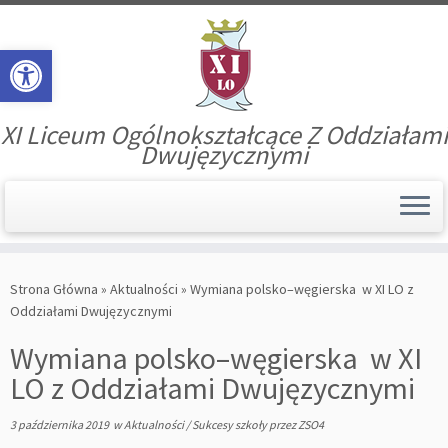
Open toolbar
XI Liceum Ogólnokształcące Z Oddziałami
Dwujęzycznymi
Skip
to
Strona Główna
»
Aktualności
»
Wymiana polsko–węgierska w XI LO z
content
Oddziałami Dwujęzycznymi
Wymiana polsko–węgierska w XI
LO z Oddziałami Dwujęzycznymi
3 października 2019
w
Aktualności
/
Sukcesy szkoły
przez
ZSO4