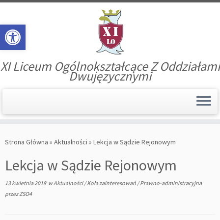
Open toolbar
XI Liceum Ogólnokształcące Z Oddziałami
Dwujęzycznymi
Skip
to
Strona Główna
»
Aktualności
»
Lekcja w Sądzie Rejonowym
content
Lekcja w Sądzie Rejonowym
13 kwietnia 2018
w
Aktualności
/
Koła zainteresowań
/
Prawno-administracyjna
przez
ZSO4