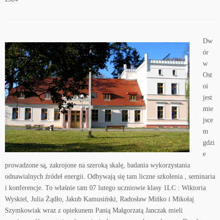
Dw
ór
w
Ost
oi
jest
mie
jsce
m
gdzi
e
prowadzone są, zakrojone na szeroką skalę, badania wykorzystania
odnawialnych źródeł energii. Odbywają się tam liczne szkolenia , seminaria
i konferencje. To właśnie tam 07 lutego uczniowie klasy 1LC : Wiktoria
Wyskiel, Julia Żądło, Jakub Kamusiński, Radosław Mińko i Mikołaj
Szymkowiak wraz z opiekunem Panią Małgorzatą Janczak mieli