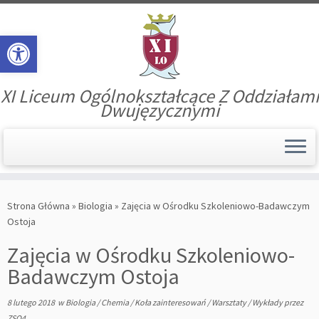
Open toolbar
XI Liceum Ogólnokształcące Z Oddziałami
Dwujęzycznymi
Skip
to
Strona Główna
»
Biologia
»
Zajęcia w Ośrodku Szkoleniowo-Badawczym
content
Ostoja
Zajęcia w Ośrodku Szkoleniowo-
Badawczym Ostoja
8 lutego 2018
w
Biologia
/
Chemia
/
Koła zainteresowań
/
Warsztaty
/
Wykłady
przez
ZSO4