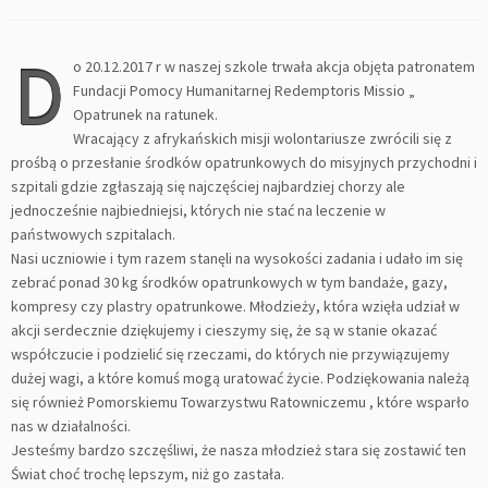
D
o 20.12.2017 r w naszej szkole trwała akcja objęta patronatem
Fundacji Pomocy Humanitarnej Redemptoris Missio „
Opatrunek na ratunek.
Wracający z afrykańskich misji wolontariusze zwrócili się z
prośbą o przesłanie środków opatrunkowych do misyjnych przychodni i
szpitali gdzie zgłaszają się najczęściej najbardziej chorzy ale
jednocześnie najbiedniejsi, których nie stać na leczenie w
państwowych szpitalach.
Nasi uczniowie i tym razem stanęli na wysokości zadania i udało im się
zebrać ponad 30 kg środków opatrunkowych w tym bandaże, gazy,
kompresy czy plastry opatrunkowe. Młodzieży, która wzięła udział w
akcji serdecznie dziękujemy i cieszymy się, że są w stanie okazać
współczucie i podzielić się rzeczami, do których nie przywiązujemy
dużej wagi, a które komuś mogą uratować życie. Podziękowania należą
się również Pomorskiemu Towarzystwu Ratowniczemu , które wsparło
nas w działalności.
Jesteśmy bardzo szczęśliwi, że nasza młodzież stara się zostawić ten
Świat choć trochę lepszym, niż go zastała.