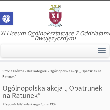
Open toolbar
XI Liceum Ogólnokształcące Z Oddziałami
Dwujęzycznymi
Skip
to
Strona Główna
»
Bez kategorii
»
Ogólnopolska akcja „ Opatrunek na
content
Ratunek”
Ogólnopolska akcja „ Opatrunek
na Ratunek”
12 stycznia 2018
w
Bez kategorii
przez
ZSO4