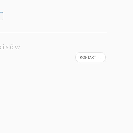
e
pisów
KONTAKT
→