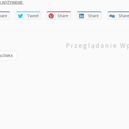
A WYŻYWIENIE
hare
Tweet
Share
Share
Shar
Przeglądanie W
ŁÓWKA