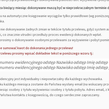
 za bieżący miesiąc dokonywane muszą być w nieprzekraczalnym terminie 
u na automatyczne księgowanie wyciągów tylko prawidłowe (wg poniższe
ka.
 nie dokonywanie żadnych zmian w tekście tytułu przelewu, gdyż system a
i, co znacznie utrudni i przedłuży proces ewidencji dokonanych wpłat.
 prosimy o dokonywanie osobnymi przelewami za wyżywienie i pobyt pomi
ie sumować kwot do dokonania jednego przelewu!
przelewu prosimy wpisać dokładnie tekst w poniższego wzoru tj.:
 numeru ewidencyjnego odstęp Nazwisko odstęp Imię odstęp 
 numeru ewidencyjnego odstęp Nazwisko odstęp Imię odstęp 
dencyjny jest indywidualny i niepowtarzalny dla każdego wychowanka.
ku każdego miesiąca zostanie do Państwa wysłany email (na wskazany p
iesiąc osobny z tytułu wyżywienia i osobny z tytułu pobytu. Adres email, z
 Państwa kontaktu z księgowością, do czego serdecznie zapraszamy.