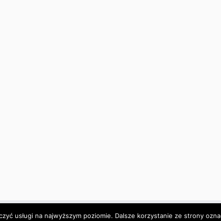
czyć usługi na najwyższym poziomie. Dalsze korzystanie ze strony oznac
·
© 2026
ZSO4
·