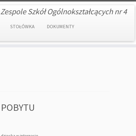
 Zespole Szkół Ogólnokształcących nr 4
STOŁÓWKA
DOKUMENTY
 POBYTU
 dziecka w internacie