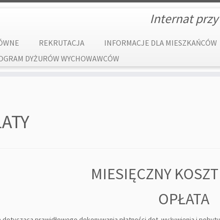
Internat przy
ÓWNE
REKRUTACJA
INFORMACJE DLA MIESZKAŃCÓW
OGRAM DYŻURÓW WYCHOWAWCÓW
ATY
MIESIĘCZNY KOSZT
OPŁATA
a dotycząca prawidłowego dokonywania płatności dot. wyżywienia i pobytu