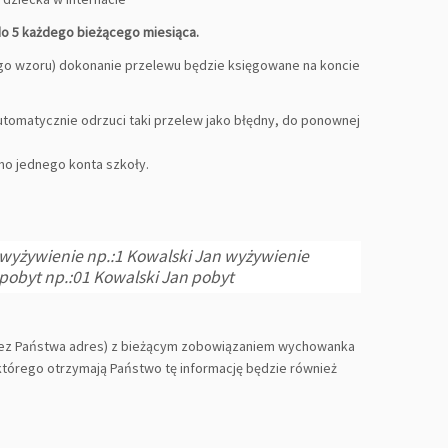
do 5 każdego bieżącego miesiąca.
go wzoru) dokonanie przelewu będzie księgowane na koncie
utomatycznie odrzuci taki przelew jako błędny, do ponownej
mo jednego konta szkoły.
wyżywienie np.:1 Kowalski Jan wyżywienie
pobyt np.:01 Kowalski Jan pobyt
rzez Państwa adres) z bieżącym zobowiązaniem wychowanka
 którego otrzymają Państwo tę informację będzie również