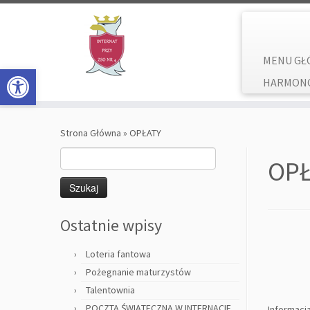
MENU GŁ
Open toolbar
HARMON
Skip
to
Strona Główna
»
OPŁATY
content
Szukaj:
OPŁ
Ostatnie wpisy
Loteria fantowa
Pożegnanie maturzystów
Talentownia
POCZTA ŚWIĄTECZNA W INTERNACIE
Informacj